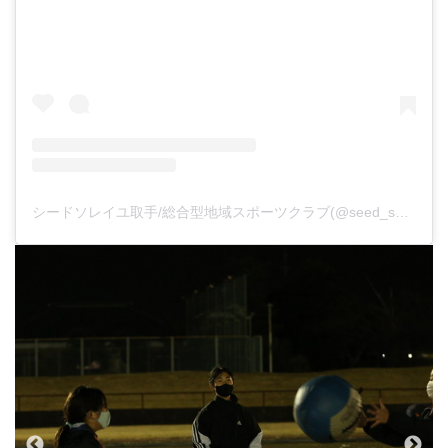
シードソレイユ取手/総合型地域スポーツクラブ(@seed_soleil_toride)がシェアした投稿